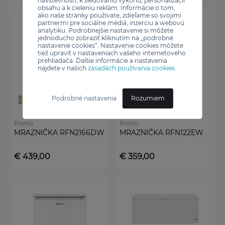
návštevnosti, k sledovaniu výkonu, personalizácii
obsahu a k cieleniu reklám. Informácie o tom,
ako naše stránky používate, zdieľame so svojimi
partnermi pre sociálne médiá, inzerciu a webovú
analytiku. Podrobnejšie nastavenie si môžete
jednoducho zobraziť kliknutím na „podrobné
nastavenie cookies“. Nastavenie cookies môžete
tiež upraviť v nastaveniach vašeho internetového
prehliadača. Ďalšie informácie a nastavenia
nájdete v našich
zásadách používania cookies
.
Podrobné nastavenia
Rozumiem
Romo
Romo
MRAZNIČKA RFN2166DW
MRAZNIČKA RFN122EW
€ 439,00
€ 359,00