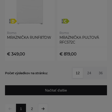
Romo
Romo
MRAZNIČKA RUNF87DW
MRAZNIČKA PULTOVÁ
RFC572C
€ 349,00
€ 819,00
12
24
36
Počet výsledkov na stránku:
Načítať ďalšie
1
2