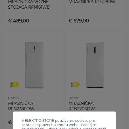
MRAZNIČKA VOĽNE
MRAZNIČKA RFN280W
STOJACA RFN161WD
€ 489,00
€ 679,00
Romo
Romo
MRAZNIČKA
MRAZNIČKA
RFN2380DW
RFN2206DW
V ELEKTRO STORE používame cookies pre
€ 739,00
€ 489,00
zaistenie správneho chodu webu, k analýze