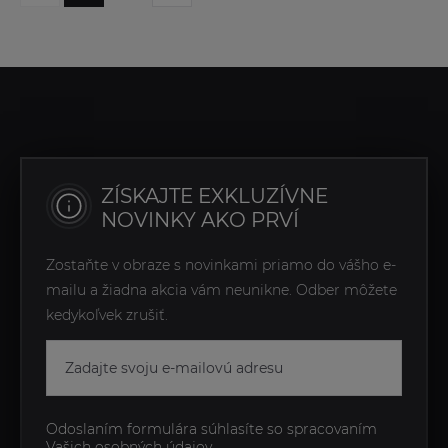
ZÍSKAJTE EXKLUZÍVNE
NOVINKY AKO PRVÍ
Zostaňte v obraze s novinkami priamo do vášho e-
mailu a žiadna akcia vám neunikne. Odber môžete
kedykoľvek zrušiť.
Odoslaním formulára súhlasíte so spracovaním
Vašich osobných údajov.