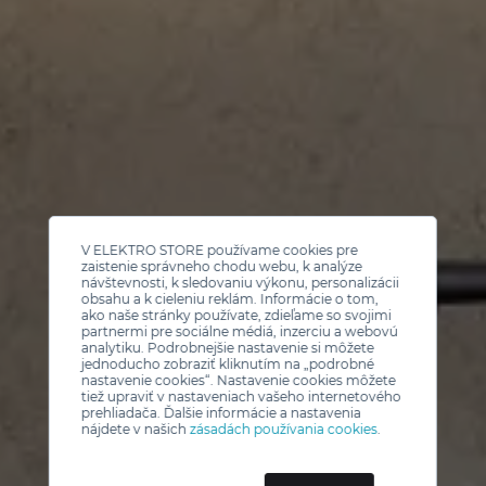
V ELEKTRO STORE používame cookies pre
zaistenie správneho chodu webu, k analýze
návštevnosti, k sledovaniu výkonu, personalizácii
obsahu a k cieleniu reklám. Informácie o tom,
ako naše stránky používate, zdieľame so svojimi
partnermi pre sociálne médiá, inzerciu a webovú
analytiku. Podrobnejšie nastavenie si môžete
jednoducho zobraziť kliknutím na „podrobné
nastavenie cookies“. Nastavenie cookies môžete
tiež upraviť v nastaveniach vašeho internetového
prehliadača. Ďalšie informácie a nastavenia
nájdete v našich
zásadách používania cookies
.