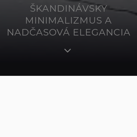
ŠKANDINÁVSKY
MINIMALIZMUS A
NADČASOVÁ ELEGANCIA
SPOTREBIČE VYTVORENÉ S
VÁŠŇOU PRE DIZAJN A
KVALITU
Kluge predstavuje dokonalé spojenie kvalitného
spracovania, pokročilých technológií a nadčasového
dizajnu, ktorý prirodzene zapadne do každej kuchyne.
Značka ponúka ucelenú radu vstavaných kuchynských