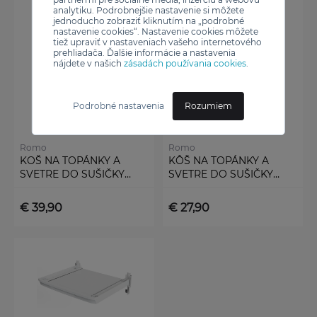
analytiku. Podrobnejšie nastavenie si môžete
jednoducho zobraziť kliknutím na „podrobné
nastavenie cookies“. Nastavenie cookies môžete
tiež upraviť v nastaveniach vašeho internetového
prehliadača. Ďalšie informácie a nastavenia
nájdete v našich
zásadách používania cookies
.
Podrobné nastavenia
Rozumiem
Romo
Romo
KOŠ NA TOPÁNKY A
KÔŠ NA TOPÁNKY A
SVETRE DO SUŠIČKY
SVETRE DO SUŠIČKY
(DRR02)
DRR01
€ 39,90
€ 27,90