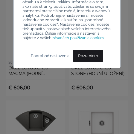
obsahu a k cieleniu reklám. Informácie o tom,
ako naše stránky používate, zdieľame so svojimi
partnermi pre sociálne médiá, inzerciu a webovú
analytiku. Podrobnejšie nastavenie si môžete
jednoducho zobraziť kliknutím na „podrobné
nastavenie cookies“. Nastavenie cookies môžete
tiež upraviť v nastaveniach vašeho internetového
prehliadača. Ďalšie informácie a nastavenia
nájdete v našich
zásadách používania cookies
.
Podrobné nastavenia
Rozumiem
Schock
Schock
DŘEZ LOTUS C-150
DŘEZ LOTUS C-150
MAGMA (HORNÍ
STONE (HORNÍ ULOŽENÍ)
ULOŽENÍ)
€ 606,00
€ 606,00