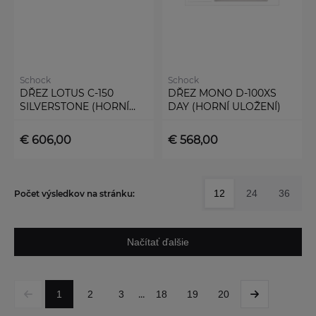
Schock
Schock
DŘEZ LOTUS C-150
DŘEZ MONO D-100XS
SILVERSTONE (HORNÍ
DAY (HORNÍ ULOŽENÍ)
ULOŽENÍ)
€ 606,00
€ 568,00
12
24
36
Počet výsledkov na stránku:
Načítať ďalšie
...
1
2
3
18
19
20