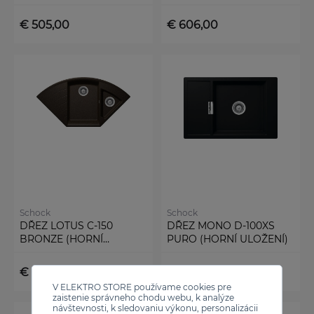
ULOŽENÍ)
€ 505,00
€ 606,00
Schock
Schock
DŘEZ LOTUS C-150
DŘEZ MONO D-100XS
BRONZE (HORNÍ
PURO (HORNÍ ULOŽENÍ)
ULOŽENÍ)
€ 606,00
€ 505,00
V ELEKTRO STORE používame cookies pre
zaistenie správneho chodu webu, k analýze
návštevnosti, k sledovaniu výkonu, personalizácii