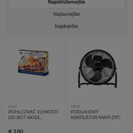
Najobľúbenejšie
Najlacnejšie
Najdrahšie
K&M
MPM
POHLCOVAČ VLHKOSTI
PODLAHOVÝ
DO BOT AK103
VENTILÁTOR MWP-27/C
DRYBOOTS
€ 3,90