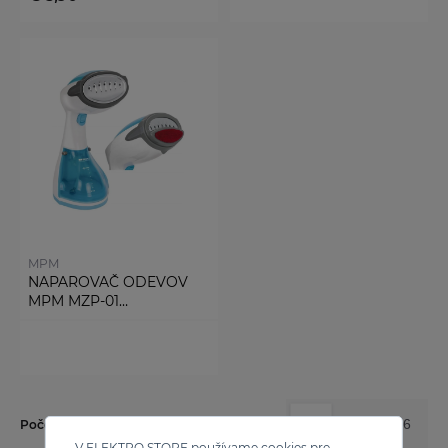
MPM
NAPAROVAČ ODEVOV
MPM MZP-01
STEAM&BRUSH
12
24
36
Počet výsledkov na stránku:
V ELEKTRO STORE používame cookies pre