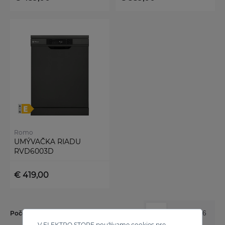
Romo
UMÝVAČKA RIADU
RVD6003D
€ 419,00
12
24
36
Počet výsledkov na stránku:
V ELEKTRO STORE používame cookies pre