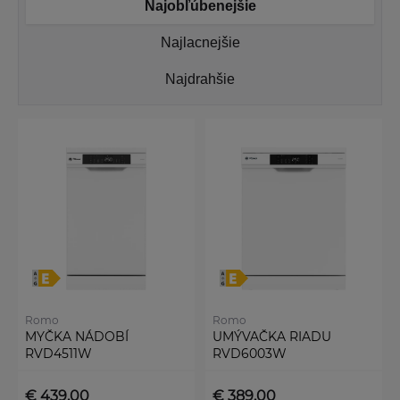
Najobľúbenejšie
Najlacnejšie
Najdrahšie
Romo
Romo
MYČKA NÁDOBÍ
UMÝVAČKA RIADU
RVD4511W
RVD6003W
€ 439,00
€ 389,00