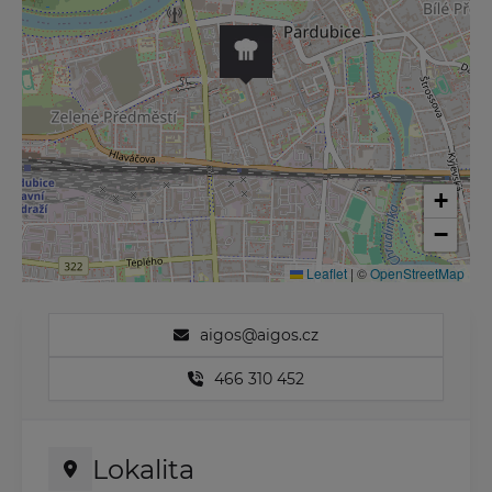
+
−
Leaflet
|
©
OpenStreetMap
aigos@aigos.cz
466 310 452
Lokalita