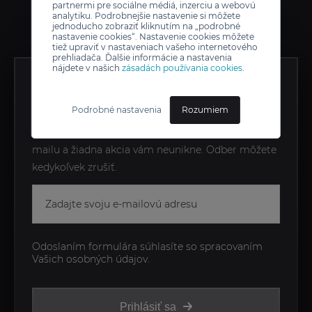
partnermi pre sociálne médiá, inzerciu a webovú
analytiku. Podrobnejšie nastavenie si môžete
jednoducho zobraziť kliknutím na „podrobné
nastavenie cookies“. Nastavenie cookies môžete
tiež upraviť v nastaveniach vašeho internetového
prehliadača. Ďalšie informácie a nastavenia
nájdete v našich
zásadách používania cookies
.
ZÍSKAJTE EXKLUZÍVNE
NOVINKY AKO PRVÍ
Podrobné nastavenia
Rozumiem
Zostaňte v obraze s novinkami priamo do vášho e-
mailu a žiadna akcia vám neunikne. Odber môžete
kedykoľvek zrušiť.
Odoslaním formulára súhlasíte so spracovaním
Vašich osobných údajov.
Prihlásiť sa