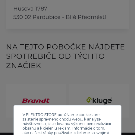
Husova 1787
530 02 Pardubice - Bílé Předměstí
NA TEJTO POBOČKE NÁJDETE
SPOTREBIČE OD TÝCHTO
ZNAČIEK
V ELEKTRO STORE používame cookies pre
zaistenie správneho chodu webu, k analýze
návštevnosti, k sledovaniu výkonu, personalizácii
obsahu a k cieleniu reklám. Informácie o tom,
ako naše stránky používate, zdieľame so svojimi