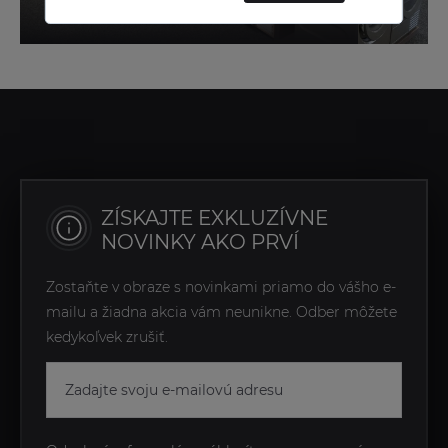
ELMAX STORE, TĚRLICKO
ZÍSKAJTE EXKLUZÍVNE
NOVINKY AKO PRVÍ
Zostaňte v obraze s novinkami priamo do vášho e-
mailu a žiadna akcia vám neunikne. Odber môžete
kedykoľvek zrušiť.