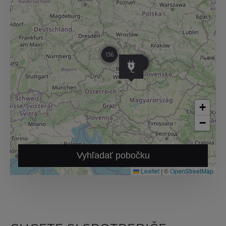
136
41
+
−
Vyhľadať pobočku
Leaflet
|
©
OpenStreetMap