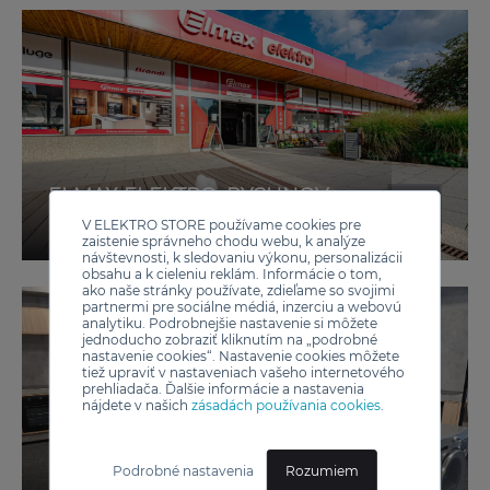
ELMAX ELEKTRO, RYCHNOV
NAD KNĚŽNOU
V ELEKTRO STORE používame cookies pre
zaistenie správneho chodu webu, k analýze
návštevnosti, k sledovaniu výkonu, personalizácii
obsahu a k cieleniu reklám. Informácie o tom,
ako naše stránky používate, zdieľame so svojimi
partnermi pre sociálne médiá, inzerciu a webovú
analytiku. Podrobnejšie nastavenie si môžete
jednoducho zobraziť kliknutím na „podrobné
nastavenie cookies“. Nastavenie cookies môžete
tiež upraviť v nastaveniach vašeho internetového
prehliadača. Ďalšie informácie a nastavenia
nájdete v našich
zásadách používania cookies
.
Podrobné nastavenia
Rozumiem