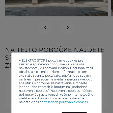
NA TEJTO POBOČKE NÁJDETE
SPOTREBIČE OD TÝCHTO
V ELEKTRO STORE používame cookies pre
ZNAČIEK
zaistenie správneho chodu webu, k analýze
návštevnosti, k sledovaniu výkonu, personalizácii
obsahu a k cieleniu reklám. Informácie o tom,
ako naše stránky používate, zdieľame so svojimi
partnermi pre sociálne médiá, inzerciu a webovú
analytiku. Podrobnejšie nastavenie si môžete
jednoducho zobraziť kliknutím na „podrobné
nastavenie cookies“. Nastavenie cookies môžete
tiež upraviť v nastaveniach vašeho internetového
prehliadača. Ďalšie informácie a nastavenia
nájdete v našich
zásadách používania cookies
.