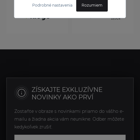
Podrobné nastavenia
Rozumiem
ZÍSKAJTE EXKLUZÍVNE
NOVINKY AKO PRVÍ
Zostaňte v obraze s novinkami priamo do vášho e-
mailu a žiadna akcia vám neunikne. Odber môžete
kedykoľvek zrušiť.