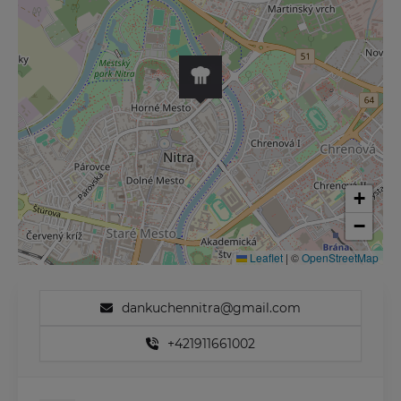
+
−
Leaflet
|
©
OpenStreetMap
dankuchennitra@gmail.com
+421911661002