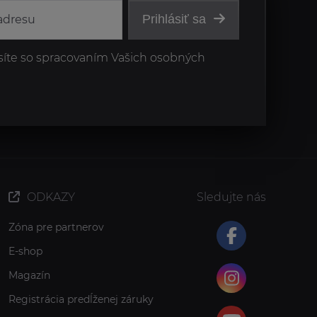
Prihlásiť sa
síte so spracovaním Vašich osobných
ODKAZY
Sledujte nás
Zóna pre partnerov
E-shop
Magazín
Registrácia predĺženej záruky