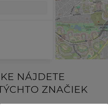
ČKE NÁJDETE
TÝCHTO ZNAČIEK