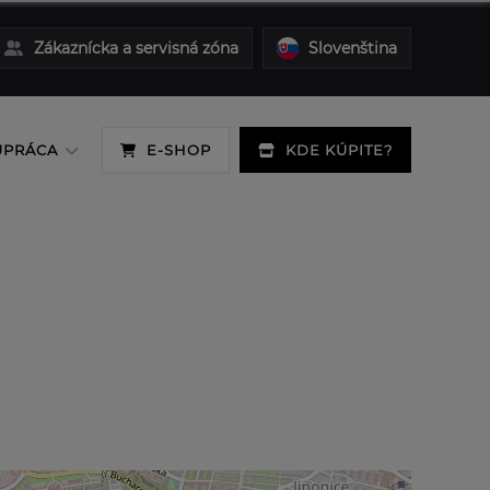
Zákaznícka a servisná zóna
Slovenština
UPRÁCA
E-SHOP
KDE KÚPITE?