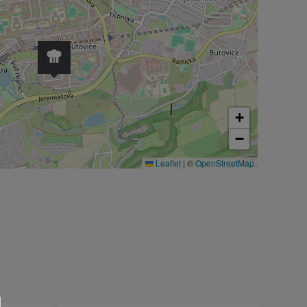
+
−
Leaflet
|
©
OpenStreetMap