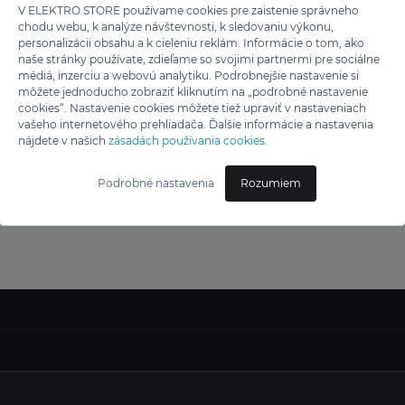
V ELEKTRO STORE používame cookies pre zaistenie správneho
chodu webu, k analýze návštevnosti, k sledovaniu výkonu,
personalizácii obsahu a k cieleniu reklám. Informácie o tom, ako
naše stránky používate, zdieľame so svojimi partnermi pre sociálne
médiá, inzerciu a webovú analytiku. Podrobnejšie nastavenie si
môžete jednoducho zobraziť kliknutím na „podrobné nastavenie
cookies“. Nastavenie cookies môžete tiež upraviť v nastaveniach
vašeho internetového prehliadača. Ďalšie informácie a nastavenia
nájdete v našich
zásadách používania cookies
.
Podrobné nastavenia
Rozumiem