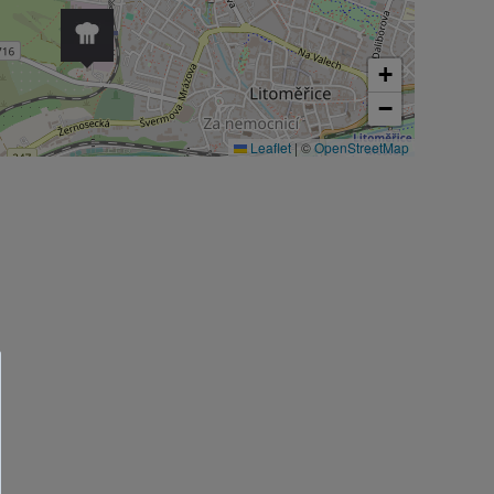
+
−
Leaflet
|
©
OpenStreetMap