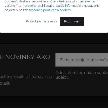
cookies“. Nastavenie cookies môžete tiež upraviť v nastaveniach
vašeho internetového prehliadača. Ďalšie informácie a nastavenia
nájdete v našich
zásadách používania cookies
.
Podrobné nastavenia
Rozumiem
NE NOVINKY AKO
Odoslaním formulára súhla
ášho e-mailu a žiadna akcia
údajov.
ušiť.