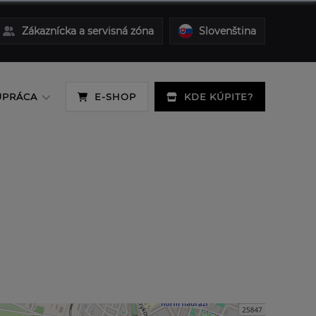
Zákaznícka a servisná zóna
Slovenština
UPRÁCA
E-SHOP
KDE KÚPITE?