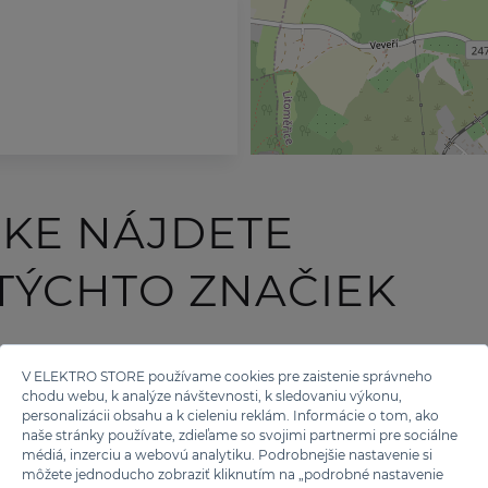
ČKE NÁJDETE
TÝCHTO ZNAČIEK
V ELEKTRO STORE používame cookies pre zaistenie správneho
chodu webu, k analýze návštevnosti, k sledovaniu výkonu,
personalizácii obsahu a k cieleniu reklám. Informácie o tom, ako
naše stránky používate, zdieľame so svojimi partnermi pre sociálne
médiá, inzerciu a webovú analytiku. Podrobnejšie nastavenie si
môžete jednoducho zobraziť kliknutím na „podrobné nastavenie