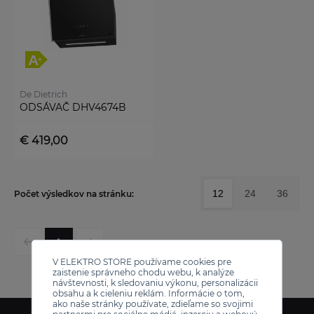
De Dietrich
ODSÁVAČ DHV4674B
€ 419,00
12
24
36
Počet výsledkov na stránku:
1
V ELEKTRO STORE používame cookies pre
zaistenie správneho chodu webu, k analýze
návštevnosti, k sledovaniu výkonu, personalizácii
obsahu a k cieleniu reklám. Informácie o tom,
ako naše stránky používate, zdieľame so svojimi