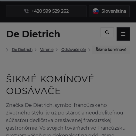
+420 599 529 262
Slovenština
De Dietrich
če
De Dietrich
Varenie
Odsávače pár
Šikmé komínové
ŠIKMÉ KOMÍNOVÉ
ODSÁVAČE
Značka De Dietrich, symbol francúzskeho
životného štýlu, je už po stáročia neoddeliteľnou
súčasťou dedičstva preslávenej francúzskej
gastronómie. Vo svojich továrňach vo Francúzsku
pretvára vášeň pre dokonalosť na exkluzívne