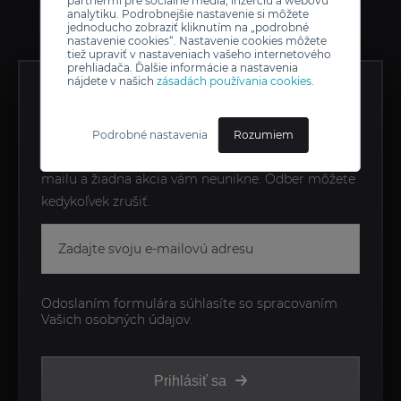
partnermi pre sociálne médiá, inzerciu a webovú
analytiku. Podrobnejšie nastavenie si môžete
jednoducho zobraziť kliknutím na „podrobné
nastavenie cookies“. Nastavenie cookies môžete
tiež upraviť v nastaveniach vašeho internetového
prehliadača. Ďalšie informácie a nastavenia
nájdete v našich
zásadách používania cookies
.
ZÍSKAJTE EXKLUZÍVNE
NOVINKY AKO PRVÍ
Podrobné nastavenia
Rozumiem
Zostaňte v obraze s novinkami priamo do vášho e-
mailu a žiadna akcia vám neunikne. Odber môžete
kedykoľvek zrušiť.
Odoslaním formulára súhlasíte so spracovaním
Vašich osobných údajov.
Prihlásiť sa