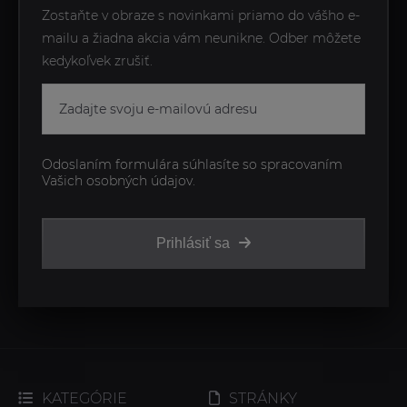
Zostaňte v obraze s novinkami priamo do vášho e-
mailu a žiadna akcia vám neunikne. Odber môžete
kedykoľvek zrušiť.
Odoslaním formulára súhlasíte so spracovaním
Vašich osobných údajov.
Prihlásiť sa
KATEGÓRIE
STRÁNKY