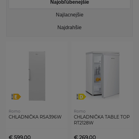
Najobľúbenejšie
Najlacnejšie
Najdrahšie
Romo
Romo
CHLADNIČKA RSA396W
CHLADNIČKA TABLE TOP
RT2128W
€ 599,00
€ 269,00