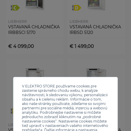
LIEBHERR
LIEBHERR
VSTAVANÁ CHLADNIČKA
VSTAVANÁ CHLADNIČKA
IRBBSCI 5170
IRBSD 5120
€ 4 099,00
€ 1 499,00
V ELEKTRO STORE používame cookies pre
zaistenie správneho chodu webu, k analýze
návštevnosti, k sledovaniu výkonu, personalizácii
obsahu a k cieleniu reklám. Informácie o tom,
ako naše stránky používate, zdieľame so svojimi
partnermi pre sociálne médiá, inzerciu a webovú
analytiku. Podrobnejšie nastavenie si môžete
jednoducho zobraziť kliknutím na „podrobné
nastavenie cookies“. Nastavenie cookies môžete
LIEBHERR
LIEBHERR
tiež upraviť v nastaveniach vašeho internetového
VSTAVANÁ CHLADNIČKA
VSTAVANÁ CHLADNIČKA
prehliadača. Ďalšie informácie a nastavenia