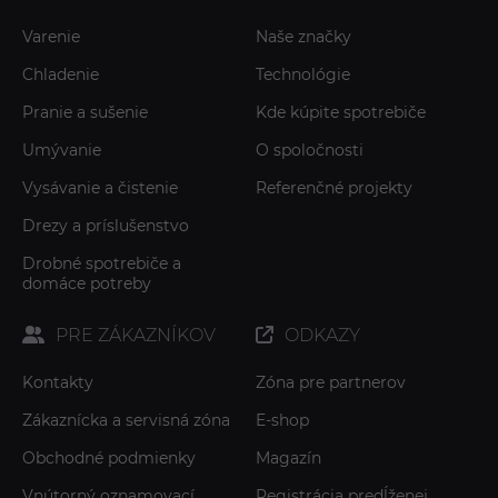
Varenie
Naše značky
Chladenie
Technológie
Pranie a sušenie
Kde kúpite spotrebiče
Umývanie
O spoločnosti
Vysávanie a čistenie
Referenčné projekty
Drezy a príslušenstvo
Drobné spotrebiče a
domáce potreby
PRE ZÁKAZNÍKOV
ODKAZY
Kontakty
Zóna pre partnerov
Zákaznícka a servisná zóna
E-shop
Obchodné podmienky
Magazín
Vnútorný oznamovací
Registrácia predĺženej