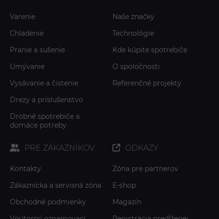
Varenie
Naše značky
Chladenie
Technológie
Pranie a sušenie
Kde kúpite spotrebiče
Umývanie
O spoločnosti
Vysávanie a čistenie
Referenčné projekty
Drezy a príslušenstvo
Drobné spotrebiče a
domáce potreby
PRE ZÁKAZNÍKOV
ODKAZY
Kontakty
Zóna pre partnerov
Zákaznícka a servisná zóna
E-shop
Obchodné podmienky
Magazín
Vnútorný oznamovací
Registrácia predĺženej