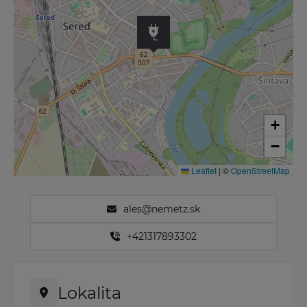
+
−
Leaflet
|
©
OpenStreetMap
ales@nemetz.sk
+421317893302
Lokalita