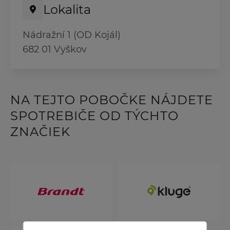
Lokalita
Nádražní 1 (OD Kojál)
682 01 Vyškov
NA TEJTO POBOČKE NÁJDETE
SPOTREBIČE OD TÝCHTO
ZNAČIEK