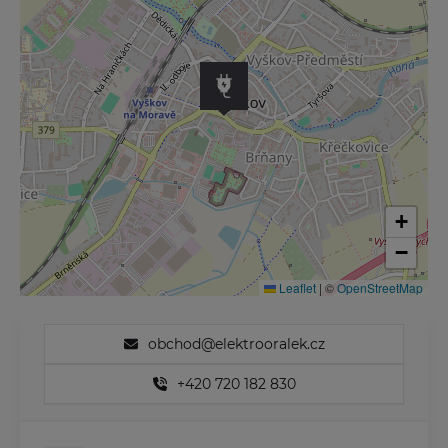
+
−
Leaflet
|
©
OpenStreetMap
obchod@elektrooralek.cz
+420 720 182 830