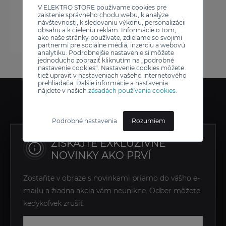
V ELEKTRO STORE používame cookies pre
zaistenie správneho chodu webu, k analýze
návštevnosti, k sledovaniu výkonu, personalizácii
obsahu a k cieleniu reklám. Informácie o tom,
ako naše stránky používate, zdieľame so svojimi
partnermi pre sociálne médiá, inzerciu a webovú
analytiku. Podrobnejšie nastavenie si môžete
jednoducho zobraziť kliknutím na „podrobné
nastavenie cookies“. Nastavenie cookies môžete
tiež upraviť v nastaveniach vašeho internetového
prehliadača. Ďalšie informácie a nastavenia
nájdete v našich
zásadách používania cookies
.
Podrobné nastavenia
Rozumiem
ZÍSKAJTE EXKLUZÍVNE
NOVINKY AKO PRVÍ
Zostaňte v obraze s novinkami priamo do vášho e-
mailu a žiadna akcia vám neunikne. Odber môžete
kedykoľvek zrušiť.