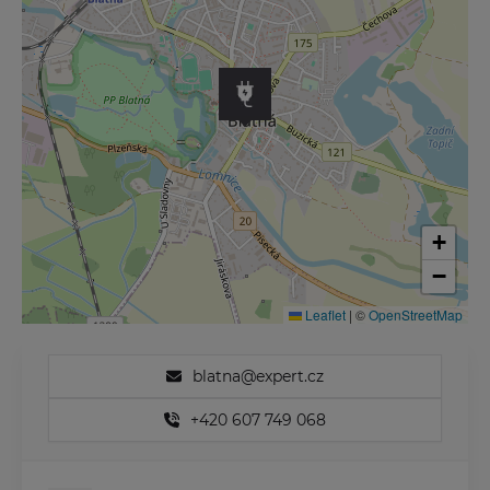
+
−
Leaflet
|
©
OpenStreetMap
blatna@expert.cz
+420 607 749 068