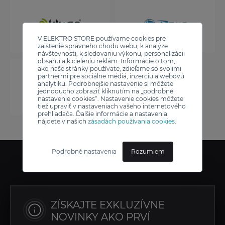
V ELEKTRO STORE používame cookies pre
zaistenie správneho chodu webu, k analýze
návštevnosti, k sledovaniu výkonu, personalizácii
obsahu a k cieleniu reklám. Informácie o tom,
ako naše stránky používate, zdieľame so svojimi
partnermi pre sociálne médiá, inzerciu a webovú
analytiku. Podrobnejšie nastavenie si môžete
jednoducho zobraziť kliknutím na „podrobné
nastavenie cookies“. Nastavenie cookies môžete
tiež upraviť v nastaveniach vašeho internetového
prehliadača. Ďalšie informácie a nastavenia
nájdete v našich
zásadách používania cookies
.
Podrobné nastavenia
Rozumiem
ZÍSKAJTE EXKLUZÍVNE
NOVINKY AKO PRVÍ