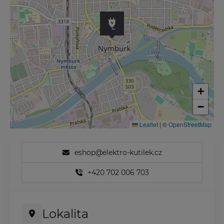
+
−
Leaflet
|
©
OpenStreetMap
eshop@elektro-kutilek.cz
+420 702 006 703
Lokalita