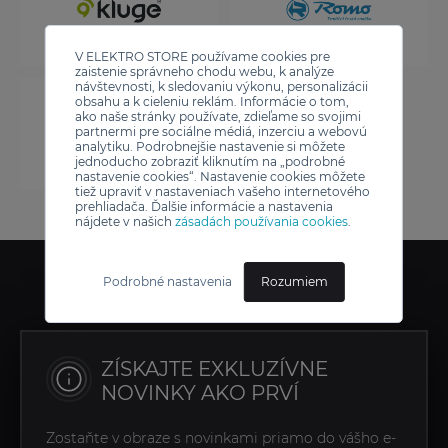
V ELEKTRO STORE používame cookies pre
zaistenie správneho chodu webu, k analýze
návštevnosti, k sledovaniu výkonu, personalizácii
obsahu a k cieleniu reklám. Informácie o tom,
ako naše stránky používate, zdieľame so svojimi
partnermi pre sociálne médiá, inzerciu a webovú
analytiku. Podrobnejšie nastavenie si môžete
jednoducho zobraziť kliknutím na „podrobné
nastavenie cookies“. Nastavenie cookies môžete
tiež upraviť v nastaveniach vašeho internetového
prehliadača. Ďalšie informácie a nastavenia
nájdete v našich
zásadách používania cookies
.
Podrobné nastavenia
Rozumiem
ZÍSKAJTE EXKLUZÍVNE
NOVINKY AKO PRVÍ
Zostaňte v obraze s novinkami priamo do vášho e-