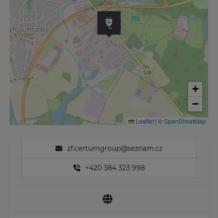
+
−
Leaflet
|
©
OpenStreetMap
zf.certumgroup@seznam.cz
+420 384 323 998