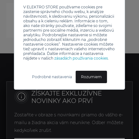
V ELEKTRO STORE používame cookies pre
zaistenie správneho chodu webu, k analýze
návštevnosti, k sledovaniu výkonu, personalizácii
obsahu a k cieleniu reklám. Informácie o tom,
ako naše stránky používate, zdieľame so svojimi
partnermi pre sociálne médiá, inzerciu a webovú
analytiku. Podrobnejšie nastavenie si môžete
jednoducho zobraziť kliknutím na „podrobné
nastavenie cookies“. Nastavenie cookies môžete
tiež upraviť v nastaveniach vašeho internetového
prehliadača. Ďalšie informácie a nastavenia
nájdete v našich
zásadách používania cookies
.
Podrobné nastavenia
Rozumiem
ZÍSKAJTE EXKLUZÍVNE
NOVINKY AKO PRVÍ
Zostaňte v obraze s novinkami priamo do vášho e-
mailu a žiadna akcia vám neunikne. Odber môžete
kedykoľvek zrušiť.