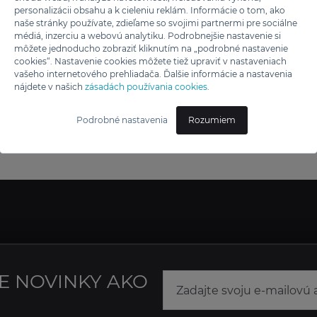
personalizácii obsahu a k cieleniu reklám. Informácie o tom, ako
naše stránky používate, zdieľame so svojimi partnermi pre sociálne
médiá, inzerciu a webovú analytiku. Podrobnejšie nastavenie si
môžete jednoducho zobraziť kliknutím na „podrobné nastavenie
cookies“. Nastavenie cookies môžete tiež upraviť v nastaveniach
vašeho internetového prehliadača. Ďalšie informácie a nastavenia
nájdete v našich
zásadách používania cookies
.
Podrobné nastavenia
Rozumiem
NE NOVINKY AKO