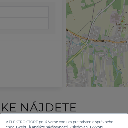
ČKE NÁJDETE
TÝCHTO ZNAČIEK
V ELEKTRO STORE používame cookies pre zaistenie správneho
chodu webu, k analýze návštevnosti, k sledovaniu výkonu,