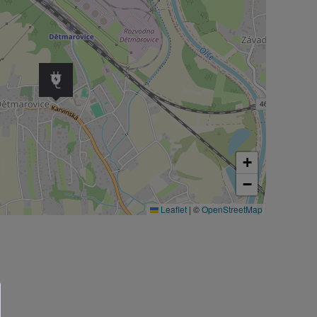
+
−
Leaflet
|
©
OpenStreetMap