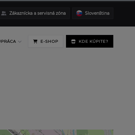
Zákaznícka a servisná zóna
Slovenština
UPRÁCA
E-SHOP
KDE KÚPITE?