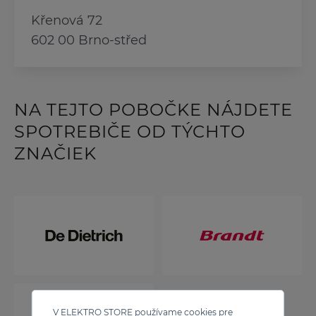
Křenová 72
602 00 Brno-střed
NA TEJTO POBOČKE NÁJDETE
SPOTREBIČE OD TÝCHTO
ZNAČIEK
V ELEKTRO STORE používame cookies pre