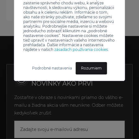
zaistenie správneho chodu webu, k analýze
návštevnosti, k sledovaniu výkonu, personalizácii
obsahu a k cieleniu reklám. Informácie o tom,
ako naše stránky používate, zdieľame so svojimi
partnermi pre sociálne médiá, inzerciu a webovú
analytiku. Podrobnejšie nastavenie si môžete
jednoducho zobraziť kliknutím na „podrobné
nastavenie cookies“. Nastavenie cookies môžete
tiež upraviť v nastaveniach vašeho internetového
prehliadača. Ďalšie informácie a nastavenia
nájdete v našich
zásadách používania cookies
.
Podrobné nastavenia
Rozumiem
ZÍSKAJTE EXKLUZÍVNE
NOVINKY AKO PRVÍ
Zostaňte v obraze s novinkami priamo do vášho e-
mailu a žiadna akcia vám neunikne. Odber môžete
kedykoľvek zrušiť.