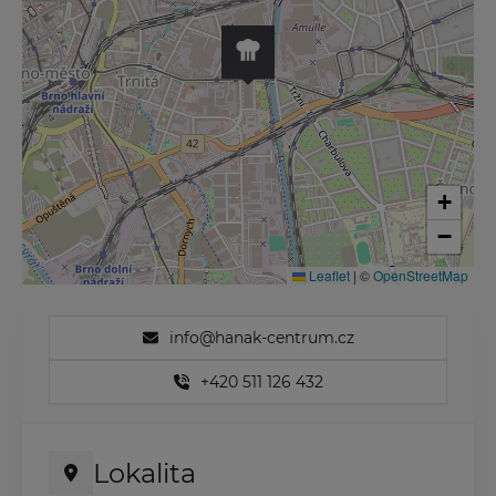
+
−
Leaflet
|
©
OpenStreetMap
info@hanak-centrum.cz
+420 511 126 432
Lokalita