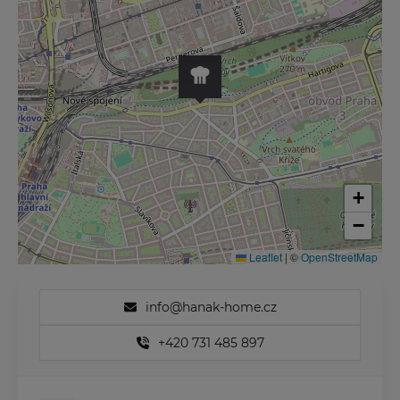
+
−
Leaflet
|
©
OpenStreetMap
info@hanak-home.cz
+420 731 485 897