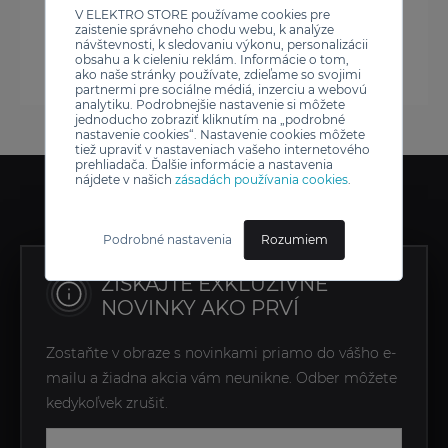
V ELEKTRO STORE používame cookies pre
zaistenie správneho chodu webu, k analýze
návštevnosti, k sledovaniu výkonu, personalizácii
obsahu a k cieleniu reklám. Informácie o tom,
ako naše stránky používate, zdieľame so svojimi
partnermi pre sociálne médiá, inzerciu a webovú
analytiku. Podrobnejšie nastavenie si môžete
jednoducho zobraziť kliknutím na „podrobné
nastavenie cookies“. Nastavenie cookies môžete
tiež upraviť v nastaveniach vašeho internetového
prehliadača. Ďalšie informácie a nastavenia
nájdete v našich
zásadách používania cookies
.
Podrobné nastavenia
Rozumiem
ZÍSKAJTE EXKLUZÍVNE
NOVINKY AKO PRVÍ
Zostaňte v obraze s novinkami priamo do vášho e-
mailu a žiadna akcia vám neunikne. Odber môžete
kedykoľvek zrušiť.