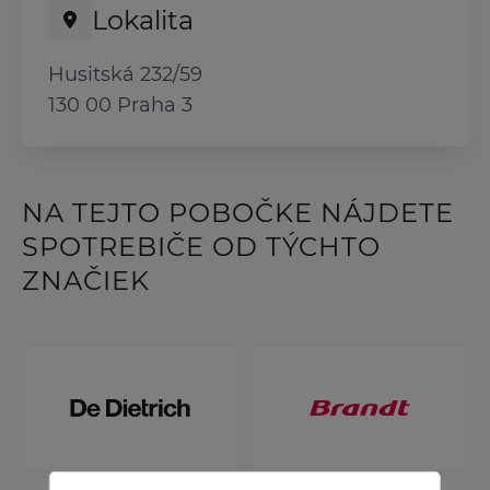
Lokalita
Husitská 232/59
130 00 Praha 3
NA TEJTO POBOČKE NÁJDETE
SPOTREBIČE OD TÝCHTO
ZNAČIEK