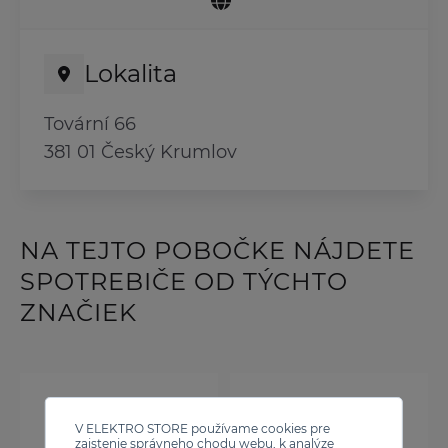
Lokalita
Tovární 66
381 01 Český Krumlov
NA TEJTO POBOČKE NÁJDETE
SPOTREBIČE OD TÝCHTO
ZNAČIEK
V ELEKTRO STORE používame cookies pre
zaistenie správneho chodu webu, k analýze