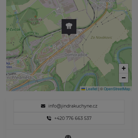
+
−
Leaflet
|
©
OpenStreetMap
info@jindrakuchyne.cz
+420 776 663 537