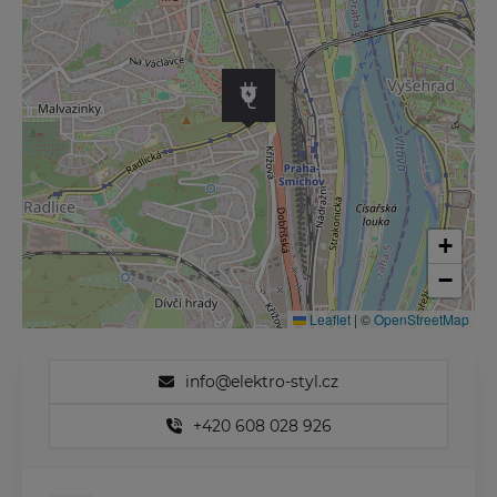
+
−
Leaflet
|
©
OpenStreetMap
info@elektro-styl.cz
+420 608 028 926