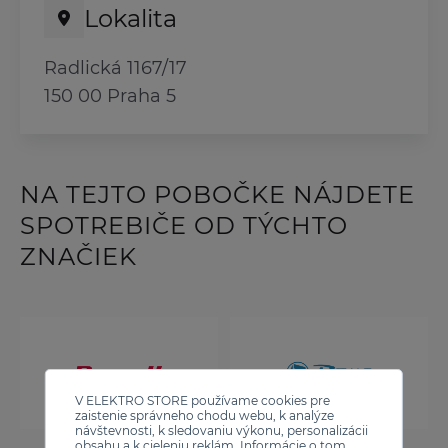
Lokalita
Radlická 1167/17
150 00 Praha 5
NA TEJTO POBOČKE NÁJDETE
SPOTREBIČE OD TÝCHTO
ZNAČIEK
V ELEKTRO STORE používame cookies pre
zaistenie správneho chodu webu, k analýze
návštevnosti, k sledovaniu výkonu, personalizácii
obsahu a k cieleniu reklám. Informácie o tom,