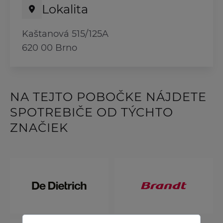
Lokalita
Kaštanová 515/125A
620 00 Brno
NA TEJTO POBOČKE NÁJDETE
SPOTREBIČE OD TÝCHTO
ZNAČIEK