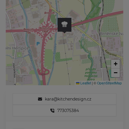
+
−
Leaflet
|
©
OpenStreetMap
kara@kitchendesign.cz
773075384