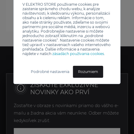
V ELEKTRO STORE používame cookies pre
zaistenie správneho chodu webu, k analýze
návštevnosti, k sledovaniu výkonu, personalizácii
obsahu a k cieleniu reklám. Informácie o tom,
ako naše stránky používate, zdieľame so svojimi
partnermi pre sociálne médiá, inzerciu a webovú
analytiku. Podrobnejšie nastavenie si môžete
jednoducho zobraziť kliknutím na „podrobné
nastavenie cookies“. Nastavenie cookies môžete
tiež upraviť v nastaveniach vašeho internetového
prehliadača. Ďalšie informácie a nastavenia
nájdete v našich
zásadách používania cookies
.
Podrobné nastavenia
Rozumiem
ZÍSKAJTE EXKLUZÍVNE
NOVINKY AKO PRVÍ
Zostaňte v obraze s novinkami priamo do vášho e-
mailu a žiadna akcia vám neunikne. Odber môžete
kedykoľvek zrušiť.