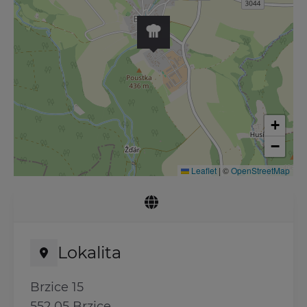
+
−
Leaflet
|
©
OpenStreetMap
Lokalita
Brzice 15
552 05 Brzice