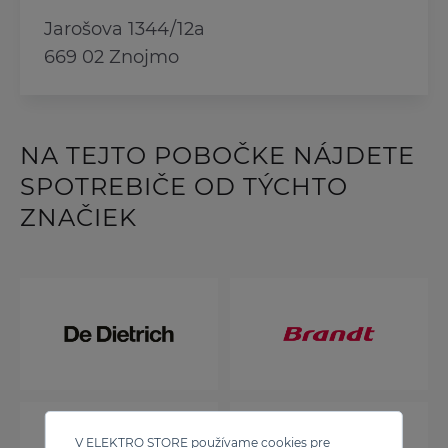
Jarošova 1344/12a
669 02 Znojmo
NA TEJTO POBOČKE NÁJDETE
SPOTREBIČE OD TÝCHTO
ZNAČIEK
V ELEKTRO STORE používame cookies pre