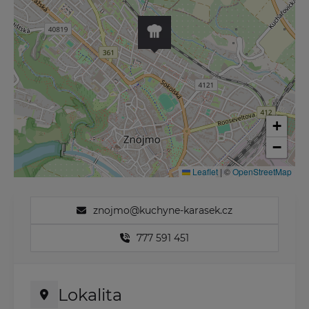
+
−
Leaflet
|
©
OpenStreetMap
znojmo@kuchyne-karasek.cz
777 591 451
Lokalita