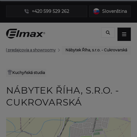
+420 599 529 262
Slovenština
rní predajcovia a showroomy
Nábytek Říha, s.r.o. - Cukrovarská
Kuchyňská studia
NÁBYTEK ŘÍHA, S.R.O. -
CUKROVARSKÁ