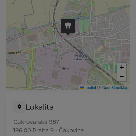
+
−
Leaflet
|
©
OpenStreetMap
Lokalita
Cukrovarská 987
196 00 Praha 9 - Čakovice