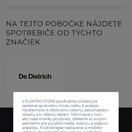
NA TEJTO POBOČKE NÁJDETE
SPOTREBIČE OD TÝCHTO
ZNAČIEK
V ELEKTRO STORE používame cookies pre
zaistenie správneho chodu webu, k analýze
návštevnosti, k sledovaniu výkonu, personalizácii
obsahu a k cieleniu reklám. Informácie o tom,
ako naše stránky používate, zdieľame so svojimi
partnermi pre sociálne médiá, inzerciu a webovú
analytiku. Podrobnejšie nastavenie si môžete