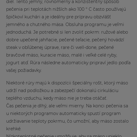
diel. Tento jemný, rovnomerný a konzistentný spôsob
pečenia pri teplotách nižších ako 100 ° C často používajú
špičkoví kuchári a je ideálny pre prípravu obzvlášť
jemného a chutného mäsa. Obsluha programu je veľmi
jednoduchá. Je potrebné si len zvoliť pokrm: ružové alebo
dobre upečené jahňacie, pečené teľacie, pečený hovädzí
steak v obľúbenej úprave, rare či well-done, pečené
bravčové mäso, kuracie mäso, malé i veľké celé ryby,
jogurt atď. Rúra následne automaticky pripraví jedlo podľa
vašej požiadavky.
Niektoré rúry majú k dispozícii špeciálny rošt, ktorý mäso
udrží nad podložkou a zabezpečí dokonalú cirkuláciu
teplého vzduchu, kedy mäso nie je treba otáčať.
Čas pečenia je dlhý, ale veľmi mierny. Na konci pečenia sa
u niektorých programov automaticky spustí program
udržiavanie teploty pokrmu, čo umožní, aby mäso zostalo
krehké.
Nízkoteplotné pečenie umožňuje, aby sa mäso upieklo