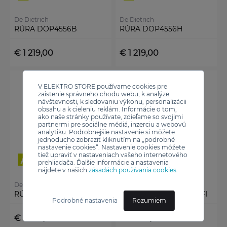
De Dietrich
De Dietrich
RÚRA DOP4556B
RÚRA DOP4556H
€ 1 219,00
€ 1 219,00
V ELEKTRO STORE používame cookies pre
zaistenie správneho chodu webu, k analýze
návštevnosti, k sledovaniu výkonu, personalizácii
obsahu a k cieleniu reklám. Informácie o tom,
ako naše stránky používate, zdieľame so svojimi
partnermi pre sociálne médiá, inzerciu a webovú
analytiku. Podrobnejšie nastavenie si môžete
jednoducho zobraziť kliknutím na „podrobné
nastavenie cookies“. Nastavenie cookies môžete
tiež upraviť v nastaveniach vašeho internetového
prehliadača. Ďalšie informácie a nastavenia
nájdete v našich
zásadách používania cookies
.
De Dietrich
De Dietrich
RÚRA DOP4756X WIFI
RÚRA DOP4756MB WIFI
Podrobné nastavenia
Rozumiem
€ 1 869,00
€ 2 079,00