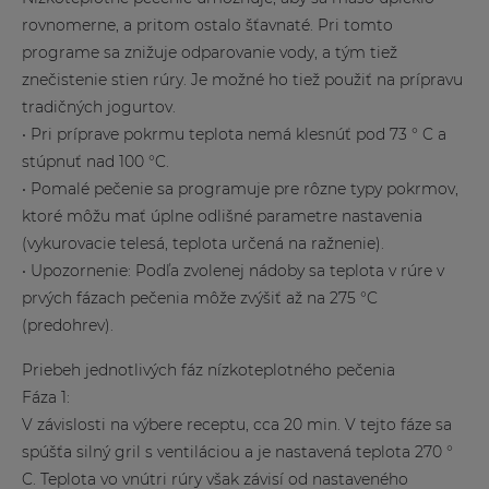
rovnomerne, a pritom ostalo šťavnaté. Pri tomto
programe sa znižuje odparovanie vody, a tým tiež
znečistenie stien rúry. Je možné ho tiež použiť na prípravu
tradičných jogurtov.
• Pri príprave pokrmu teplota nemá klesnúť pod 73 ° C a
stúpnuť nad 100 °C.
• Pomalé pečenie sa programuje pre rôzne typy pokrmov,
ktoré môžu mať úplne odlišné parametre nastavenia
(vykurovacie telesá, teplota určená na ražnenie).
• Upozornenie: Podľa zvolenej nádoby sa teplota v rúre v
prvých fázach pečenia môže zvýšiť až na 275 °C
(predohrev).
Priebeh jednotlivých fáz nízkoteplotného pečenia
Fáza 1:
V závislosti na výbere receptu, cca 20 min. V tejto fáze sa
spúšťa silný gril s ventiláciou a je nastavená teplota 270 °
C. Teplota vo vnútri rúry však závisí od nastaveného