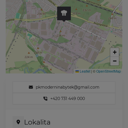
+
−
Leaflet
|
©
OpenStreetMap
pkmoderninabytek@gmail.com
+420 731 449 000
Lokalita