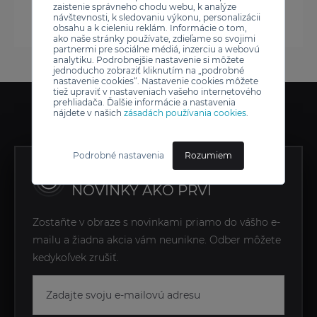
zaistenie správneho chodu webu, k analýze
návštevnosti, k sledovaniu výkonu, personalizácii
obsahu a k cieleniu reklám. Informácie o tom,
ako naše stránky používate, zdieľame so svojimi
partnermi pre sociálne médiá, inzerciu a webovú
analytiku. Podrobnejšie nastavenie si môžete
jednoducho zobraziť kliknutím na „podrobné
nastavenie cookies“. Nastavenie cookies môžete
tiež upraviť v nastaveniach vašeho internetového
prehliadača. Ďalšie informácie a nastavenia
nájdete v našich
zásadách používania cookies
.
Podrobné nastavenia
Rozumiem
ZÍSKAJTE EXKLUZÍVNE
NOVINKY AKO PRVÍ
Zostaňte v obraze s novinkami priamo do vášho e-
mailu a žiadna akcia vám neunikne. Odber môžete
kedykoľvek zrušiť.