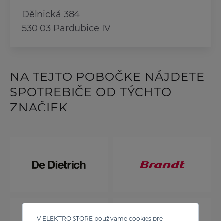
Dělnická 384
530 03 Pardubice IV
NA TEJTO POBOČKE NÁJDETE
SPOTREBIČE OD TÝCHTO
ZNAČIEK
V ELEKTRO STORE používame cookies pre