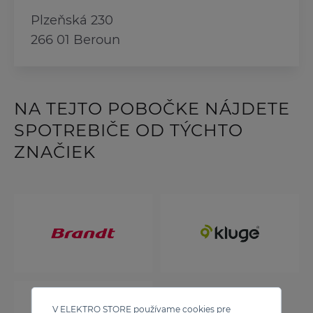
Plzeňská 230
266 01 Beroun
NA TEJTO POBOČKE NÁJDETE
SPOTREBIČE OD TÝCHTO
ZNAČIEK
V ELEKTRO STORE používame cookies pre