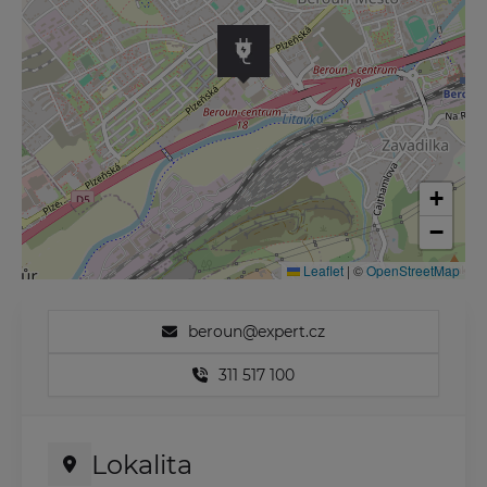
+
−
Leaflet
|
©
OpenStreetMap
beroun@expert.cz
311 517 100
Lokalita