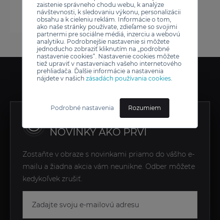
zaistenie správneho chodu webu, k analýze
návštevnosti, k sledovaniu výkonu, personalizácii
obsahu a k cieleniu reklám. Informácie o tom,
ako naše stránky používate, zdieľame so svojimi
partnermi pre sociálne médiá, inzerciu a webovú
analytiku. Podrobnejšie nastavenie si môžete
jednoducho zobraziť kliknutím na „podrobné
nastavenie cookies“. Nastavenie cookies môžete
tiež upraviť v nastaveniach vašeho internetového
prehliadača. Ďalšie informácie a nastavenia
nájdete v našich
zásadách používania cookies
.
Podrobné nastavenia
Rozumiem
ZÍSKAJTE EXKLUZÍVNE
NOVINKY AKO PRVÍ
Zostaňte v obraze s novinkami priamo do vášho e-
mailu a žiadna akcia vám neunikne. Odber môžete
kedykoľvek zrušiť.