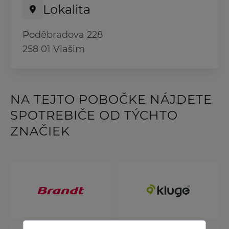
Lokalita
Poděbradova 228
258 01 Vlašim
NA TEJTO POBOČKE NÁJDETE
SPOTREBIČE OD TÝCHTO
ZNAČIEK