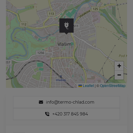
+
−
Leaflet
|
©
OpenStreetMap
info@termo-chlad.com
+420 317 845 984