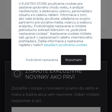
V ELEKTRO STORE používame cookies pre
zaistenie správneho chodu webu, k analýze
návštevnosti, k sledovaniu výkonu, personalizácii
obsahu a k cieleniu reklám. Informácie o tom,
ako naše stránky používate, zdieľame so svojimi
partnermi pre sociálne médiá, inzerciu a webovú
analytiku. Podrobnejšie nastavenie si môžete
jednoducho zobraziť kliknutím na „podrobné
nastavenie cookies“. Nastavenie cookies môžete
tiež upraviť v nastaveniach vašeho internetového
prehliadača. Ďalšie informácie a nastavenia
nájdete v našich
zásadách používania cookies
.
Podrobné nastavenia
Rozumiem
ZÍSKAJTE EXKLUZÍVNE
NOVINKY AKO PRVÍ
Zostaňte v obraze s novinkami priamo do vášho e-
mailu a žiadna akcia vám neunikne. Odber môžete
kedykoľvek zrušiť.