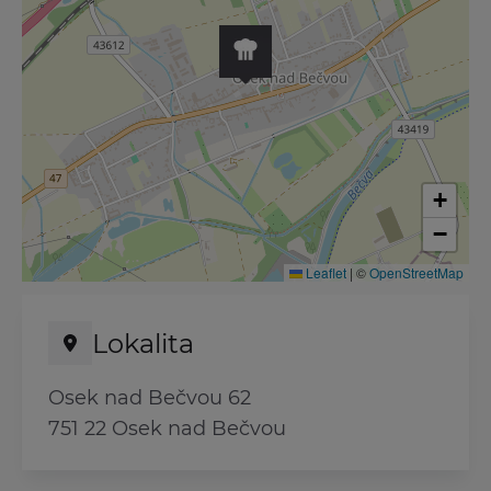
+
−
Leaflet
|
©
OpenStreetMap
Lokalita
Osek nad Bečvou 62
751 22 Osek nad Bečvou