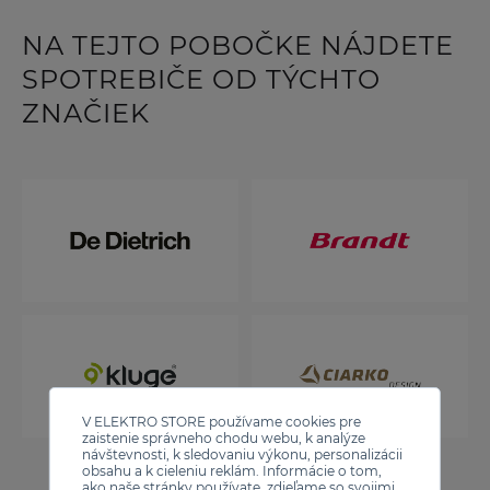
NA TEJTO POBOČKE NÁJDETE
SPOTREBIČE OD TÝCHTO
ZNAČIEK
V ELEKTRO STORE používame cookies pre
zaistenie správneho chodu webu, k analýze
návštevnosti, k sledovaniu výkonu, personalizácii
obsahu a k cieleniu reklám. Informácie o tom,
ako naše stránky používate, zdieľame so svojimi