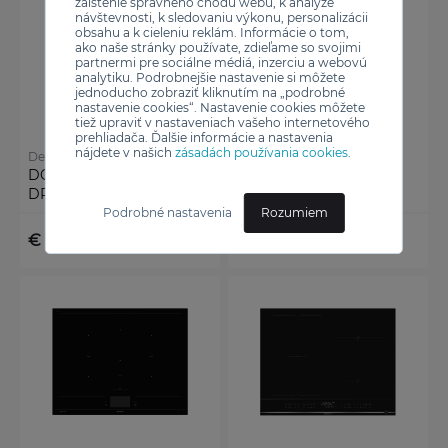
zaistenie správneho chodu webu, k analýze
návštevnosti, k sledovaniu výkonu, personalizácii
obsahu a k cieleniu reklám. Informácie o tom,
ako naše stránky používate, zdieľame so svojimi
partnermi pre sociálne médiá, inzerciu a webovú
analytiku. Podrobnejšie nastavenie si môžete
jednoducho zobraziť kliknutím na „podrobné
nastavenie cookies“. Nastavenie cookies môžete
tiež upraviť v nastaveniach vašeho internetového
prehliadača. Ďalšie informácie a nastavenia
nájdete v našich
zásadách používania cookies
.
De Dietrich
De Dietrich
DOSKA INDUKČNÁ
DOSKA INDUKČNÁ
DPI4810B
DPI4942B
Podrobné nastavenia
Rozumiem
€ 1 039,00
€ 2 079,00