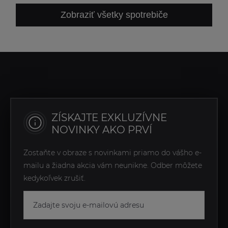
Zobraziť všetky spotrebiče
ZÍSKAJTE EXKLUZÍVNE
NOVINKY AKO PRVÍ
Zostaňte v obraze s novinkami priamo do vášho e-
mailu a žiadna akcia vám neunikne. Odber môžete
kedykoľvek zrušiť.