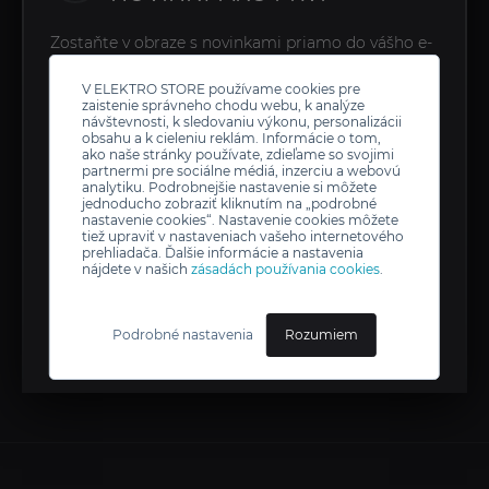
Zostaňte v obraze s novinkami priamo do vášho e-
mailu a žiadna akcia vám neunikne. Odber môžete
V ELEKTRO STORE používame cookies pre
kedykoľvek zrušiť.
zaistenie správneho chodu webu, k analýze
návštevnosti, k sledovaniu výkonu, personalizácii
obsahu a k cieleniu reklám. Informácie o tom,
ako naše stránky používate, zdieľame so svojimi
partnermi pre sociálne médiá, inzerciu a webovú
analytiku. Podrobnejšie nastavenie si môžete
jednoducho zobraziť kliknutím na „podrobné
nastavenie cookies“. Nastavenie cookies môžete
Odoslaním formulára súhlasíte so spracovaním
tiež upraviť v nastaveniach vašeho internetového
Vašich osobných údajov.
prehliadača. Ďalšie informácie a nastavenia
nájdete v našich
zásadách používania cookies
.
Prihlásiť sa
Podrobné nastavenia
Rozumiem